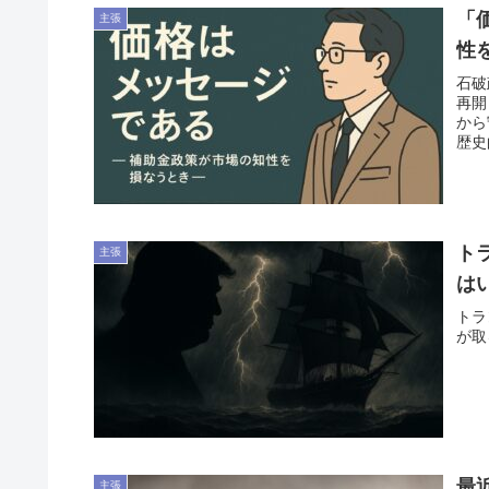
「
主張
性
石破
再開
から
歴史
ト
主張
は
トラ
が取
最
主張