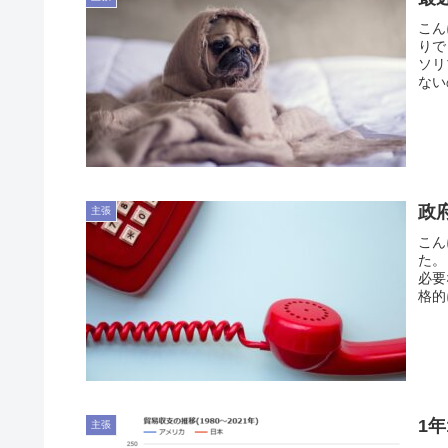
こん
りで
ソリ
ない
政
主張
こん
た。
必要
格的
1
主張