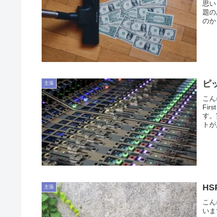
思い
題の
のか
ピ
主張
こん
Fi
す。
トが
HS
主張
こん
いま