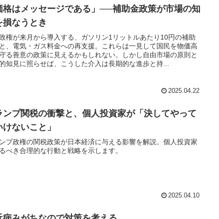
価格はメッセージである」──補助金政策が市場の知
を損なうとき
政権が来月から導入する、ガソリン1リットルあたり10円の補助
と、電気・ガス料金への再支援。これらは一見して国民を物価高
守る善意の政策に見えるかもしれない。しかし自由市場の原則と
的知見に照らせば、こうした介入は長期的な進歩と持...
2025.04.22
ランプ関税の衝撃と、個人投資家が「決してやって
いけないこと」
ンプ政権の関税政策が日本経済に与える影響を解説。個人投資家
るべき合理的な行動と戦略を示します。
2025.04.10
近病みがちなので対策を考える