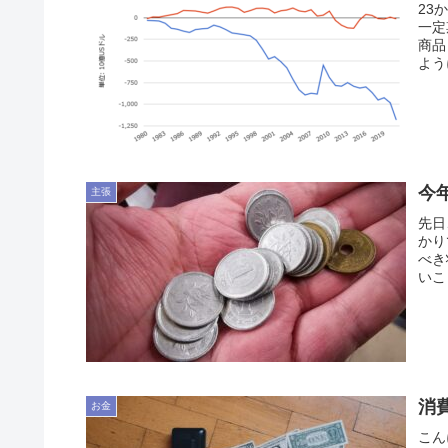
23
一定
商品
よう
今
主張
先日
かり
べき
いこ
消
お金
こん