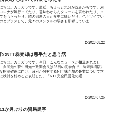
にちは。カラガラです。最近、ちょっと気分が沈みがちです。周
コロナが流行ってたり、意味わからんクレームを言われたり、ク
プをもらったり、隣の部屋の人が夜中に騒いだり、色々ツイてい
のとプラスして、元々のメンタルの弱さも影響していま...
2023.08.22
府のNTT株売却は悪手だと思う話
にちは。カラガラです。今日、こんなニュースが報道されまし
 自民党の萩生田光一政調会長は25日の党会合で、防衛費増額に
な財源確保に向け、政府が保有するNTT株売却の是非について本
に検討を始めると表明した。「NTT完全民営化の選...
2023.07.25
年11か月ぶりの貿易黒字