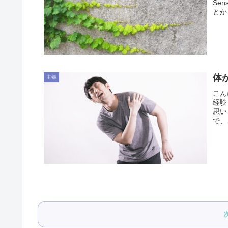
Se
とか
体
主張
こん
経験
思い
で、