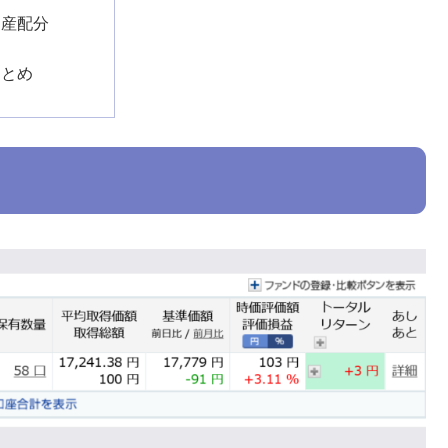
資産配分
まとめ