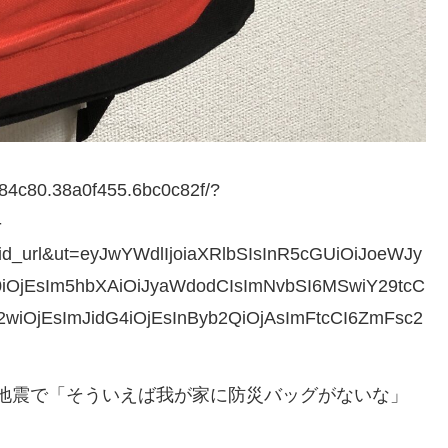
04c84c80.38a0f455.6bc0c82f/?
-
id_url&ut=eyJwYWdlIjoiaXRlbSIsInR5cGUiOiJoeWJy
0iOjEsIm5hbXAiOiJyaWdodCIsImNvbSI6MSwiY29tcC
2wiOjEsImJidG4iOjEsInByb2QiOjAsImFtcCI6ZmFsc2
地震で「そういえば我が家に防災バッグがないな」