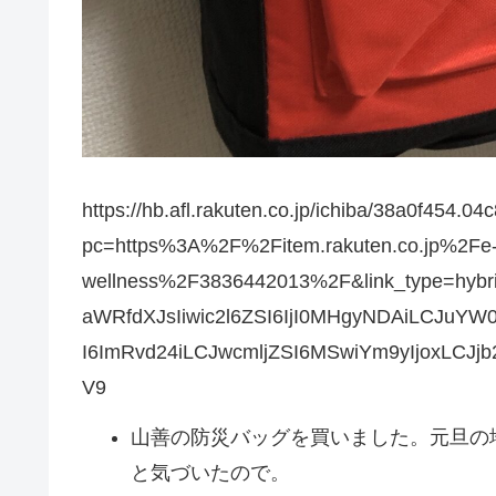
https://hb.afl.rakuten.co.jp/ichiba/38a0f454.
pc=https%3A%2F%2Fitem.rakuten.co.jp%2Fe
wellness%2F3836442013%2F&link_type=hybr
aWRfdXJsIiwic2l6ZSI6IjI0MHgyNDAiLCJuYW
I6ImRvd24iLCJwcmljZSI6MSwiYm9yIjoxLCJjb
V9
山善の防災バッグを買いました。元旦の
と気づいたので。