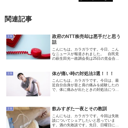
関連記事
政府のNTT株売却は悪手だと思う
主張
話
こんにちは。カラガラです。今日、こん
なニュースが報道されました。 自民党
の萩生田光一政調会長は25日の党会合
で、防衛費増額に必要な財源確保に向
け、政府が保有するNTT株売却の是非に
ついて本格的に検討を始めると表明し
体が痛い時の対処法3選！！！
主張
た。「NTT完全民営化の選...
こんにちは、カラガラです。今日は、最
近自分自身が首と肩の痛みを経験したの
で、体に痛みが出たときの対処法につい
てお伝えしたいと思います。一応、私は
理学療法師というリハビリの仕事をして
いるので、この話題については割とまと
もなことが言えるかと思い...
飲みすぎた一夜とその教訓
主張
こんにちは、カラガラです。今回は失敗
談についてシェアしたいと思っていま
す。酒の失敗談です。先日、日曜日に静