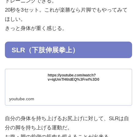
トレーニングできる。
20秒を3セット。これが楽勝なら片脚でもやってみて
ほしい。
きっと身体が重く感じる。
SLR（下肢伸展拳上）
https://youtube.com/watch?
v=igUmTH6tdEQ%3Frel%3D0
youtube.com
自分の身体を持ち上げるお尻上げに対して、SLRは自
分の脚を持ち上げる運動だ。
お腹・脚の前側の筋肉を鍛えることが出来る。