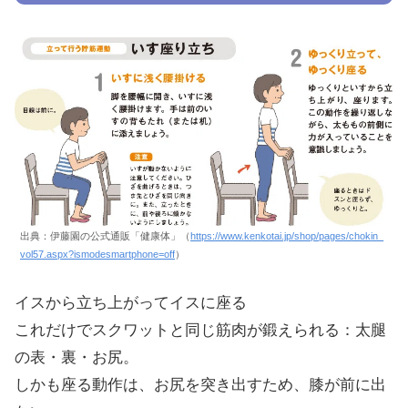
出典：伊藤園の公式通販「健康体」（
https://www.kenkotai.jp/shop/pages/chokin_
vol57.aspx?ismodesmartphone=off
）
イスから立ち上がってイスに座る
これだけでスクワットと同じ筋肉が鍛えられる：太腿
の表・裏・お尻。
しかも座る動作は、お尻を突き出すため、膝が前に出