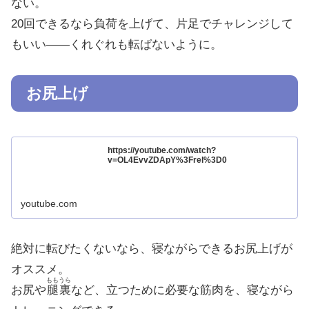
ない。
20回できるなら負荷を上げて、片足でチャレンジして
もいい――くれぐれも転ばないように。
お尻上げ
https://youtube.com/watch?
v=OL4EvvZDApY%3Frel%3D0
youtube.com
絶対に転びたくないなら、寝ながらできるお尻上げが
オススメ。
ももうら
お尻や
腿裏
など、立つために必要な筋肉を、寝ながら