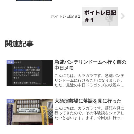
ボイトレ日記＃1
関連記事
急遽バンテリンドームへ行く前の
娯楽
中日メモ
こんにちは。カラガラです。急遽バンテ
リンドームに行けることになりました。
ただ、最近の中日ドラゴンズの状況をち
ゃんと追えていなかったので、観戦前に
必死に情報収集しました。せっかくなの
で、現時点での中日の印象を、打線・投
大須演芸場に落語を見に行った
娯楽
手陣・守備・走塁・ファー...
こんにちは、カラガラです。落語を見に
行ってきたので、その体験談をシェアし
たいと思います。まず、今回見に行った
場所は「大須演芸場」という名古屋にあ
る施設です。今回出演していたのは、笑
福亭しょうふくてい由瓶ゆうへいさんと