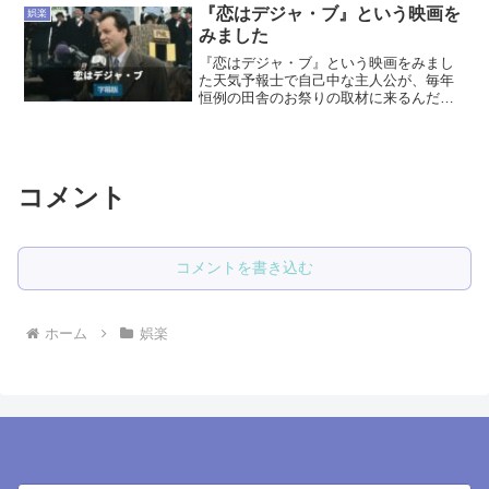
三遊亭兼好さんゆうてい ...
『恋はデジャ・ブ』という映画を
娯楽
みました
『恋はデジャ・ブ』という映画をみまし
た天気予報士で自己中な主人公が、毎年
恒例の田舎のお祭りの取材に来るんだけ
ど、寝て起きたらまたお祭りの日の朝に
なるという不思議な現象に振り回される
お話です尊敬する鈴木裕さんの、お金を
貯めたいなら「くり返し思...
コメント
コメントを書き込む
ホーム
娯楽