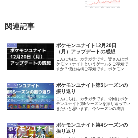
関連記事
ポケモンユナイト12月20日
ゲーム
（月）アップデートの感想
こんにちは。カラガラです。皆さんはポ
ケモンユナイトというゲームをご存知で
すか？僕は結構ご存知です。ポケモンユ
ナイトはswitchやスマホでプレイできる
ポケモンのゲームで、基本プレイなら無
料でできるところが魅力のゲームです
ポケモンユナイト第5シーズンの
ゲーム
ね。で、今日ポケモン...
振り返り
こんにちは。カラガラです。今回はポケ
モンユナイト第5シーズンを振り返ってい
きたいと思います。今シーズンの成績第5
シーズンの最終ランクは1712でした。一
時期は世界ランキングに入ったりもした
のですが、段々と尻すぼみに。とはい
ポケモンユナイト第4シーズンの
ゲーム
え、以前よりも成長...
振り返り