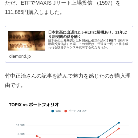
ただ、ETFでMAXIS Jリート上場投信 （1597）を
111,885円購入しました。
日本株高に出遅れたJ-REITに勝機あり、11年ぶ
り割安圏の謎を解く
日本株の上昇基調とは対照的に低迷が続くJ-REIT（国内不
動産投資信託）市場。この状況は、逆張りで買って将来報
われる投資チャンスを意味するのだろうか。
diamond.jp
竹中正治さんの記事を読んで魅力を感じたのが購入理
由です。