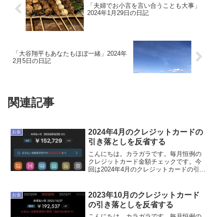
「夫婦でお小言を言い合うことも大事」
2024年1月29日の日記
「大谷翔平もあなたもほぼ一緒」2024年
2月5日の日記
関連記事
2024年4月のクレジットカードの
お金
引き落としを反省する
こんにちは。カラガラです。毎月恒例の
クレジットカード金額チェックです。今
回は2024年4月のクレジットカードの引き
落としを反省していきたいと思います。
2024年4月のクレジットカードの引き落と
し額は152,729円でした。462,386円だ...
2023年10月のクレジットカード
お金
の引き落としを反省する
こんにちは。カラガラです。毎月恒例の