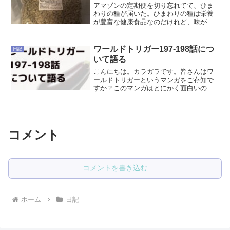
アマゾンの定期便を切り忘れてて、ひま
わりの種が届いた。ひまわりの種は栄養
が豊富な健康食品なのだけれど、味が素
朴すぎてもう注文しないつもりだったん
ですよね。定期便を終了し忘れる私のよ
うな人間がいるから定期便は割安なので
ワールドトリガー197-198話につ
日記
しょうね。綿毛布も届いた...
いて語る
こんにちは。カラガラです。皆さんはワ
ールドトリガーというマンガをご存知で
すか？このマンガはとにかく面白いので
すが、その話は別の機会にするとして、
今回はB級中位最終戦である197-198話で
ふと思ったことがあったので、メモして
おこうと思います...
コメント
コメントを書き込む
ホーム
日記