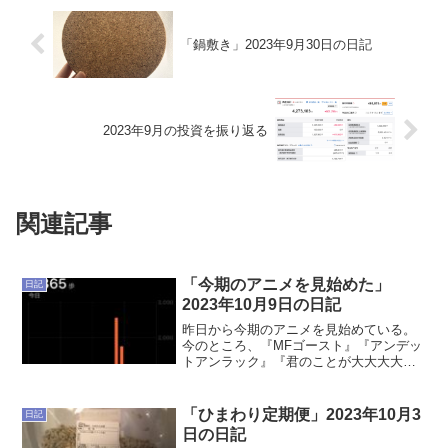
「鍋敷き」2023年9月30日の日記
2023年9月の投資を振り返る
関連記事
「今期のアニメを見始めた」
日記
2023年10月9日の日記
昨日から今期のアニメを見始めている。
今のところ、『MFゴースト』『アンデッ
トアンラック』『君のことが大大大大大
好きな100人の彼女』を見た。MFゴース
トはアニサマで聞いた『JUNGLE FIRE』
が好きだったのでとりあえず見てみた。
「ひまわり定期便」2023年10月3
日記
3Dの車...
日の日記