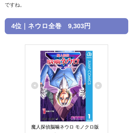
ですね。
4位｜ネウロ全巻 9,303円
魔人探偵脳噛ネウロ モノクロ版 