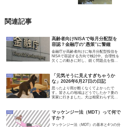
関連記事
高齢者向けNISAで毎月分配型を
日記
容認？金融庁の“愚策”に警鐘
金融庁が高齢者向けに毎月分配型投信を
NISAで容認する方向で検討中。合理性を
欠くこの動きに対し、鋭く問題点を指摘
します。
「元気そうに見えすぎちゃうか
日記
な」2026年6月27日の日記
思ったより雨が酷くなくてよかったで
す。皆さんの地域はどうでしたか？妻の
実家に行きました。犬は相変わらず元気
でした。恨めしそうに「餌はないか餌は
ないか」とついてくるので仕方なく餌を
持って、「おすわり」を命じてみるも聞
マッケンジー法（MDT）って何で
日記
く耳を持たず舌を手にねじ込...
すか？
マッケンジー法（MDT）の基本と4つの分