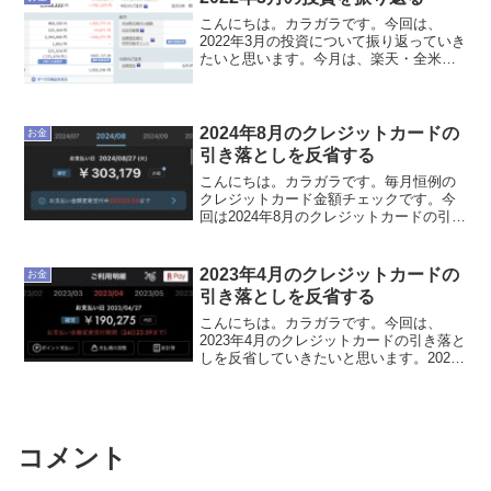
こんにちは。カラガラです。今回は、
2022年3月の投資について振り返っていき
たいと思います。今月は、楽天・全米株
式インデックス・ファンド（楽天VTI）を
50000円積み立てました。昨年からの累計
では1750064円積み立てました。日本株
は、...
2024年8月のクレジットカードの
お金
引き落としを反省する
こんにちは。カラガラです。毎月恒例の
クレジットカード金額チェックです。今
回は2024年8月のクレジットカードの引き
落としを反省していきたいと思います。
2024年8月のクレジットカードの引き落と
し額は303,179円でした。157,364円だ...
2023年4月のクレジットカードの
お金
引き落としを反省する
こんにちは。カラガラです。今回は、
2023年4月のクレジットカードの引き落と
しを反省していきたいと思います。2023
年4月のクレジットカード引き落とし額は
190,275円でした。107,889円だった先月
から82,386円出費が増えました。...
コメント