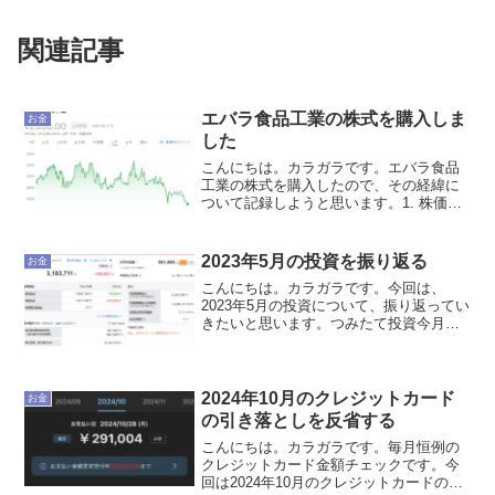
関連記事
エバラ食品工業の株式を購入しま
お金
した
こんにちは。カラガラです。エバラ食品
工業の株式を購入したので、その経緯に
ついて記録しようと思います。1. 株価が
お得だと感じたからまず一つ目の理由
は、エバラ食品工業の株価がお得だと感
じたからです。株価がお得かどうかを判
2023年5月の投資を振り返る
お金
断するために、「PBR...
こんにちは。カラガラです。今回は、
2023年5月の投資について、振り返ってい
きたいと思います。つみたて投資今月
も、eMAXISSlim 全世界株式を33,333円
つみたてました。累計では、1,324,952円
つみたてました。今からつみたてN...
2024年10月のクレジットカード
お金
の引き落としを反省する
こんにちは。カラガラです。毎月恒例の
クレジットカード金額チェックです。今
回は2024年10月のクレジットカードの引