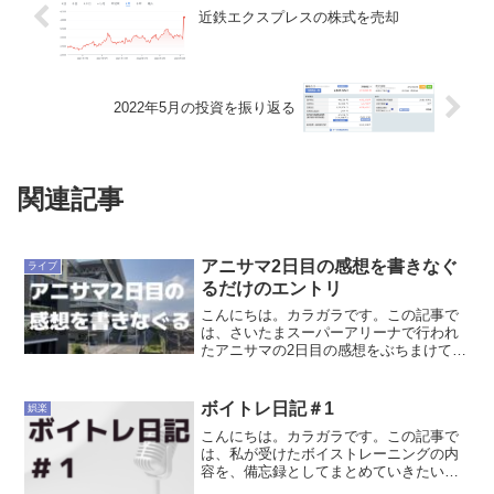
近鉄エクスプレスの株式を売却
2022年5月の投資を振り返る
関連記事
アニサマ2日目の感想を書きなぐ
ライブ
るだけのエントリ
こんにちは。カラガラです。この記事で
は、さいたまスーパーアリーナで行われ
たアニサマの2日目の感想をぶちまけてい
きたいと思います。対戦よろしくお願い
します。2日目2日目の席は200レベルの3
列目でした。トロッコが見やすかったで
ボイトレ日記＃1
娯楽
す。友達に「JA...
こんにちは。カラガラです。この記事で
は、私が受けたボイストレーニングの内
容を、備忘録としてまとめていきたいと
思います。ちなみに前回の体験レッスン