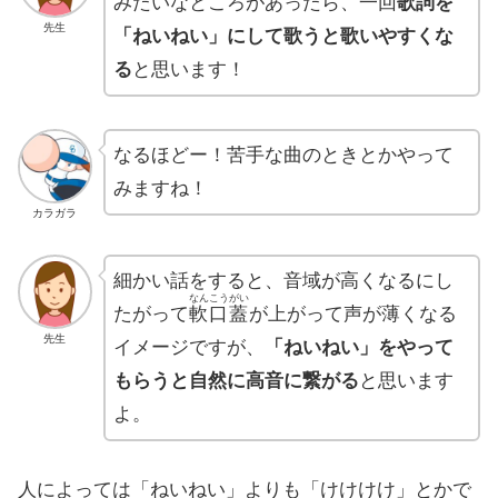
みたいなところがあったら、一回
歌詞を
先生
「ねいねい」にして歌うと歌いやすくな
る
と思います！
なるほどー！苦手な曲のときとかやって
みますね！
カラガラ
細かい話をすると、音域が高くなるにし
なんこうがい
たがって
軟口蓋
が上がって声が薄くなる
先生
イメージですが、
「ねいねい」をやって
もらうと自然に高音に繋がる
と思います
よ。
人によっては「ねいねい」よりも「けけけけ」とかで