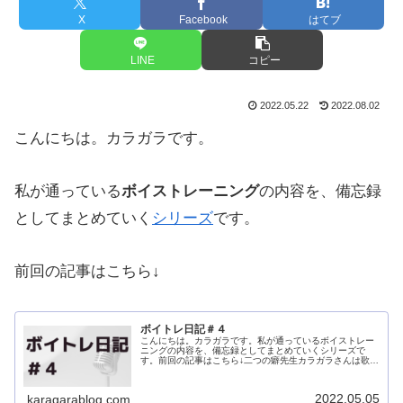
X
Facebook
はてブ
LINE
コピー
2022.05.22
2022.08.02
こんにちは。カラガラです。
私が通っている
ボイストレーニング
の内容を、備忘録
としてまとめていく
シリーズ
です。
前回の記事はこちら↓
ボイトレ日記＃４
こんにちは。カラガラです。私が通っているボイストレー
ニングの内容を、備忘録としてまとめていくシリーズで
す。前回の記事はこちら↓二つの癖先生カラガラさんは歌い
方に癖がありますねカラガラよく言われます先生特に気に
なるのは、「ん」が入りがちなのと...
2022.05.05
karagarablog.com