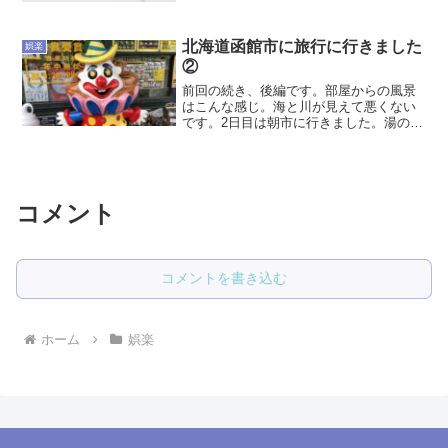
とは違って、今回は女性の先生でした
（前の先生は予約枠が開いてなかったの
で）。歌うときは顎が上がら...
北海道函館市に旅行に行きました
娯楽
②
前回の続き、後編です。部屋からの風景
はこんな感じ。海と川が見えて悪くない
です。2日目は朝市に行きました。湯の川
観光ホテルでは函館駅までマイクロバス
が出ているので、フロントで予約して利
用しました。助かるー。妻が職場でオス
スメされた、「きくよ食...
コメント
コメントを書き込む
ホーム
娯楽