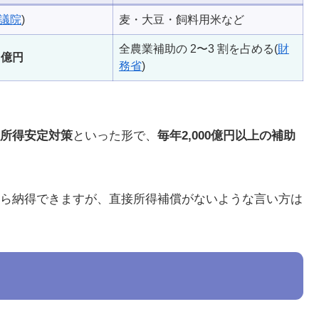
議院
)
麦・大豆・飼料用米など
全農業補助の 2〜3 割を占める(
財
0 億円
務省
)
所得安定対策
といった形で、
毎年2,000億円以上の補助
ら納得できますが、直接所得補償がないような言い方は