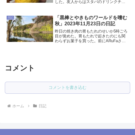
した。友人からはスタバのドリンクチケ
ットを貰ったりAmazonギフト券を貰った
りしました。職場ではなぜか柚子を大量
に頂いたので今日のお風呂はゆず湯にし
「黒棒とやきものワールドを嗜む
日記
てみました。にぎ...
秋」2023年11月23日の日記
昨日の焼き肉の胃もたれのせいか5時ごろ
目が覚めた。胃もたれで起きたのにも関
わらずお菓子を買った。前にARuFaさん
がオススメしてた黒棒がふと頭に浮か
び、スーパーで買ってしまった。ちょっ
と固めの黒糖麩菓子という感じで美味し
い。しっぶいお茶が欲...
コメント
コメントを書き込む
ホーム
日記