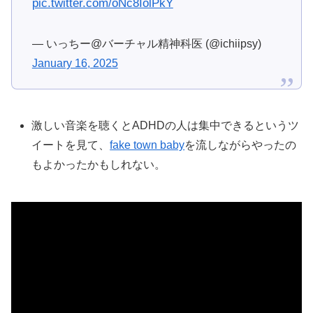
pic.twitter.com/oNc8IolPkY
— いっちー@バーチャル精神科医 (@ichiipsy)
January 16, 2025
激しい音楽を聴くとADHDの人は集中できるというツ
イートを見て、
fake town baby
を流しながらやったの
もよかったかもしれない。