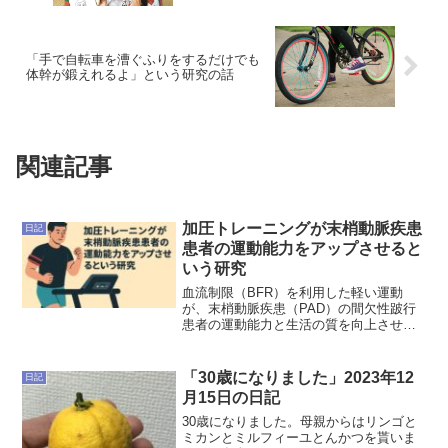
「手で自転車を漕ぐふりをするだけでも
体幹が鍛えれるよ」という研究の話
関連記事
加圧トレーニングが末梢動脈疾患
日記
患者の運動能力をアップさせると
いう研究
血流制限（BFR）を利用した軽い運動
が、末梢動脈疾患（PAD）の間欠性跛行
患者の運動能力と生活の質を向上させる
ことを示した最新のランダム化比較試験
を解説します。
「30歳になりました」2023年12
日記
月15日の日記
30歳になりました。母親からはリンゴと
ミカンとミルフィーユとんかつを貰いま