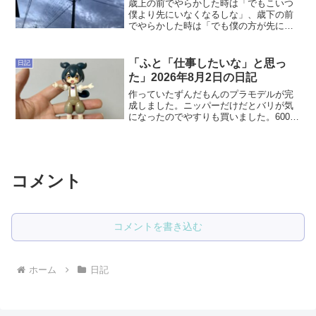
歳上の前でやらかした時は「でもこいつ
僕より先にいなくなるしな」、歳下の前
でやらかした時は「でも僕の方が先にい
なくなるしな」と思うと少し気楽な気が
する。知らんけど。 ポケモンユナイト
でリーフィアを練習してたらウッウが上
「ふと「仕事したいな」と思っ
日記
手くなったし、ウーラオス...
た」2026年8月2日の日記
作っていたずんだもんのプラモデルが完
成しました。ニッパーだけだとバリが気
になったのでやすりも買いました。600円
もしなくて完成度が高まるなら買い得だ
と思います。プラモデルがそのままでも
自立しなくはないのですが不安定なの
で、後でセリアに行って...
コメント
コメントを書き込む
ホーム
日記