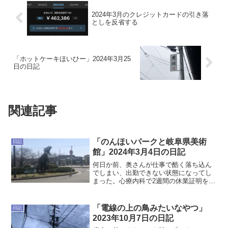
2024年3月のクレジットカードの引き落
としを反省する
「ホットケーキほいひー」2024年3月25
日の日記
関連記事
「のんほいパークと岐阜県美術
日記
館」2024年3月4日の日記
何日か前、奥さんが仕事で酷く落ち込ん
でしまい、出勤できない状態になってし
まった。心療内科で2週間の休業証明を貰
い、今は休養している。私としては職場
に殴り込みに行きたいし、弁護士を雇っ
て戦うのも辞さないつもりだったが、奥
「電線の上の鳥みたいなやつ」
日記
さんが退職するつもりだ...
2023年10月7日の日記