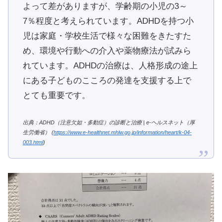
よって差がありますが、学齢期の小児の3～
7％程度と考えられています。ADHDを持つ小
児は家庭・学校生活で様々な困難をきたすた
め、環境や行動への介入や薬物療法が試みら
れています。ADHDの治療は、人格形成の途上
にある子どものこころの発達を支援する上で
とても重要です。
出典：ADHD（注意欠如・多動症）の診断と治療 | e-ヘルスネット（厚
生労働省） (
https://www.e-healthnet.mhlw.go.jp/information/heart/k-04-
003.html
)