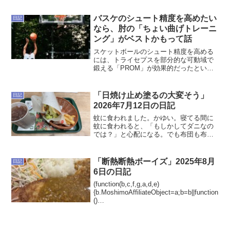
バスケのシュート精度を高めたい
日記
なら、肘の「ちょい曲げトレーニ
ング」がベストかもって話
スケットボールのシュート精度を高める
には、トライセプスを部分的な可動域で
鍛える「PROM」が効果的だったという
研究結果をご紹介。効率よく精度アップ
を狙いたい方必見です。
「日焼け止め塗るの大変そう」
日記
2026年7月12日の日記
蚊に食われました。かゆい。寝てる間に
蚊に食われると、「もしかしてダニなの
では？」と心配になる。でも布団も布団
カバーも結構細目に洗濯してるし、時期
的にも蚊と考えるのがどう考えても妥当
ですよね。心配と言えばオモコロチャン
「断熱断熱ボーイズ」2025年8月
日記
ネルの余計な心配座談会を...
6日の日記
(function(b,c,f,g,a,d,e)
{b.MoshimoAffiliateObject=a;b=b||function
()
{arguments.currentScript=c.currentScript||
c.scripts;(...