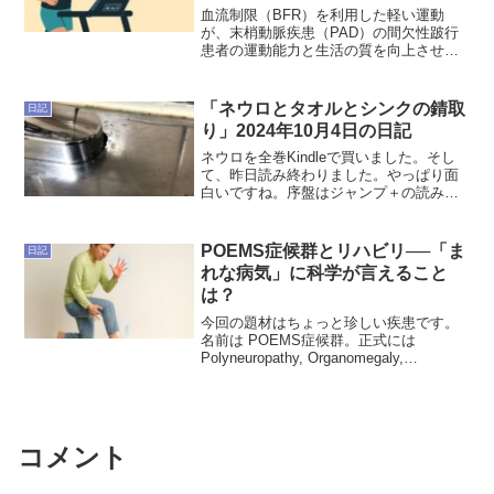
血流制限（BFR）を利用した軽い運動
が、末梢動脈疾患（PAD）の間欠性跛行
患者の運動能力と生活の質を向上させる
ことを示した最新のランダム化比較試験
を解説します。
「ネウロとタオルとシンクの錆取
日記
り」2024年10月4日の日記
ネウロを全巻Kindleで買いました。そし
て、昨日読み終わりました。やっぱり面
白いですね。序盤はジャンプ＋の読み放
題で読んで、終盤は連載当時のジャンプ
で読んでいたのですが、Xサイとの関係が
全然わかっていなかったので、知れて良
POEMS症候群とリハビリ──「ま
日記
かったです。松井...
れな病気」に科学が言えること
は？
今回の題材はちょっと珍しい疾患です。
名前は POEMS症候群。正式には
Polyneuropathy, Organomegaly,
Endocrinopathy, Monoclonal plasma cell
disorder, Skin ...
コメント