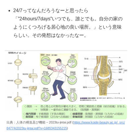
24/7ってなんだろうなーと思ったら
「”24hours/7days”いつでも、誰とでも。自分の家の
ようにくつろげる居心地の良い場所。」という意味
らしい。その発想はなかったなー。
出典：人体の構造及び機能 – 2023tu-jintai.pdf (
https://www.koide-beauty.ac.jp/_src/
84774/2023tu-jintai.pdf?v=1685343155215
)