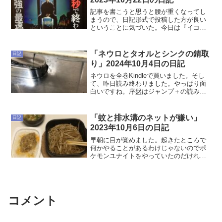
記事を書こうと思うと腰が重くなってし
まうので、日記形式で投稿した方が良い
ということに気づいた。今日は『イコラ
イザー THE FINAL』 を見てきました。
以下ネタバレがあります。 全体とし
ては勧善懲悪なストーリーで、悪いこと
「ネウロとタオルとシンクの錆取
日記
してるやつらを...
り」2024年10月4日の日記
ネウロを全巻Kindleで買いました。そし
て、昨日読み終わりました。やっぱり面
白いですね。序盤はジャンプ＋の読み放
題で読んで、終盤は連載当時のジャンプ
で読んでいたのですが、Xサイとの関係が
全然わかっていなかったので、知れて良
「蚊と排水溝のネットが嫌い」
日記
かったです。松井...
2023年10月6日の日記
早朝に目が覚めました。起きたところで
何かやることがあるわけじゃないのでポ
ケモンユナイトをやっていたのだけれ
ど、全然楽しくない。日が昇った後の方
がゲームも楽しい。じゃあ何をすればよ
かったんだろうか。やっぱり読書とかか
な。出典：気象庁 | 天気...
コメント