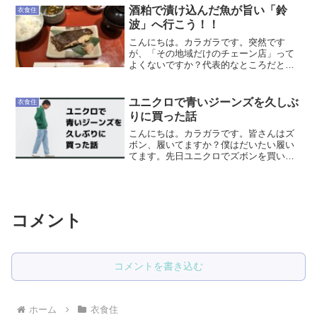
す。ただ、そんなワセリンでも改善でき
酒粕で漬け込んだ魚が旨い「鈴
衣食住
ない不満がありました。それ...
波」へ行こう！！
こんにちは。カラガラです。突然です
が、「その地域だけのチェーン店」って
よくないですか？代表的なところだと、
静岡の「炭焼きレストランさわやか」と
か、函館の「ラッキーピエロ」などでし
ょうか。私は個人経営のお店が苦手で、
ユニクロで青いジーンズを久しぶ
衣食住
普段からチェーン店を利用す...
りに買った話
こんにちは。カラガラです。皆さんはズ
ボン、履いてますか？僕はだいたい履い
てます。先日ユニクロでズボンを買いま
した。ワイドフィットジーンズ（丈標準
74～77cm）ユニクロインラインの「ワイ
ドフィットジーンズ」。私がファッショ
ンの参考にしている...
コメント
コメントを書き込む
ホーム
衣食住