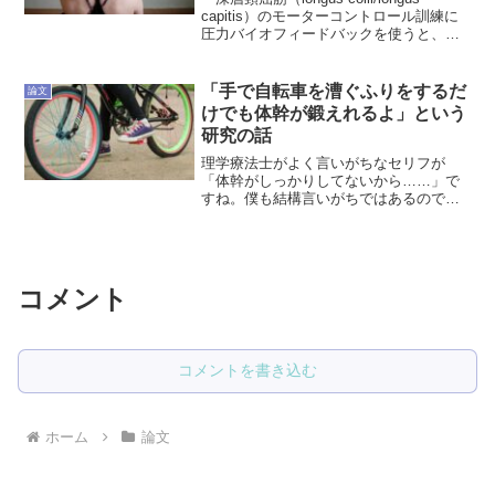
capitis）のモーターコントロール訓練に
圧力バイオフィードバックを使うと、痛
みや障害は改善するのか？」という2020
年に出たシステマティックレビュー＆メ
タ分析（R）があったので、内容...
「手で自転車を漕ぐふりをするだ
論文
けでも体幹が鍛えれるよ」という
研究の話
理学療法士がよく言いがちなセリフが
「体幹がしっかりしてないから……」で
すね。僕も結構言いがちではあるのです
が、じゃあ体幹トレーニングを重点的に
行ってもらうかと言うと、自主練指導は
するのですがリハ中はやらながちだった
りします。というのも、体幹...
コメント
コメントを書き込む
ホーム
論文