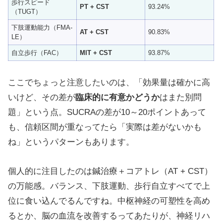
歩行スピード
PT + CST
93.24%
（TUGT）
下肢運動能力（FMA-
AT + CST
90.83%
LE）
自立歩行（FAC）
MIT + CST
93.87%
ここでちょっと注意したいのは、「効果量は確かに高
いけど、その差が
臨床的に有意かどうか
はまた別問
題」という点。SUCRAの差が10～20ポイントあって
も、信頼区間が重なってたら「実際は差がないかも
ね」というパターンもあります。
個人的に注目したのは鍼治療＋コアトレ（AT + CST）
の万能感。バランス、下肢運動、歩行自立すべてで上
位に食い込んでるんですね。中枢神経の可塑性を高め
るとか、脳の血流を改善するってあたりが、神経リハ