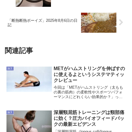
「断熱断熱ボーイズ」2025年8月6日の日
記
関連記事
METがハムストリングを伸ばすの
論文
に使えるよというシステマティッ
クレビュー
今回は「METがハムストリング（太もも
の裏の筋肉）の柔軟性やスポーツパフォ
ーマンスにどれくらい効果的か？」って
ことを徹底検証した論文（R）をご紹介し
ます。筆者はパキスタンやマレーシアの
大学など、国際色豊かな研究メンバーに
深層頸屈筋トレーニングは頸部痛
論文
なってます。で、ざっ...
に効く？圧力バイオフィードバッ
クの最新エビデンス
「深層頸屈筋（longus colli/longus