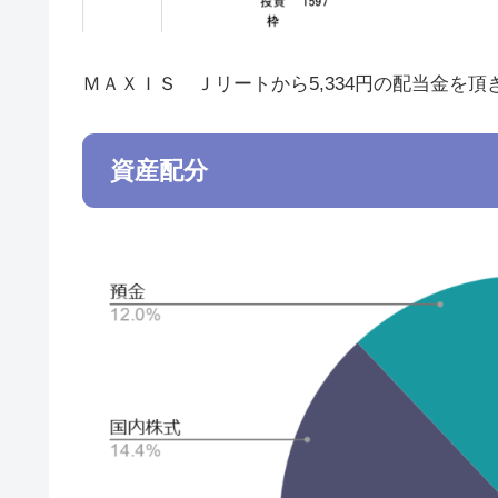
ＭＡＸＩＳ Ｊリートから5,334円の配当金を
資産配分