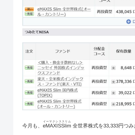
イーマクシススリム
今月も、
eMAXISSlim
全世界株式を33,333円つ