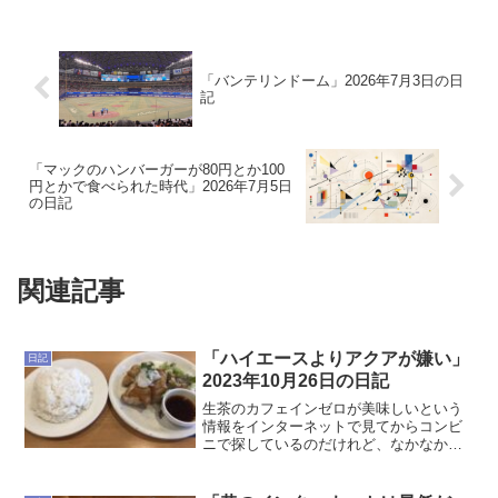
「バンテリンドーム」2026年7月3日の日
記
「マックのハンバーガーが80円とか100
円とかで食べられた時代」2026年7月5日
の日記
関連記事
「ハイエースよりアクアが嫌い」
日記
2023年10月26日の日記
生茶のカフェインゼロが美味しいという
情報をインターネットで見てからコンビ
ニで探しているのだけれど、なかなか見
つからない。ペットボトルって捨てるの
面倒だから、箱買いでは買いたくないの
で出先で探しているのだけれど。まぁ、