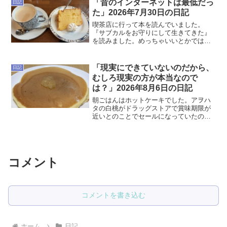
「昔のインターネットは最低だっ
日記
デカフェの緑茶に対する需...
た」2026年7月30日の日記
喫茶店に行って本を読んでいました。
『サブカルをお守りにして生きてきた』
を読みました。めっちゃいいとかではな
いのですが、年代が近しく本流のカルチ
ャーではないところで生きてきた境遇が
似ているからか「そうだよねー」みたい
「現実にできていないのだから、
日記
な感じで軽く読めました。「...
むしろ現実の方が本当なので
は？」2026年8月6日の日記
朝ごはんはホットケーキでした。アヲハ
タの白桃がドラッグストアで賞味期限が
近いとのことでセールになっていたの
で、購入したのをホットケーキに乗せて
食べました。「まるごと果実」の言葉に
違わず、ジュクジュクになった白桃みた
いでとても美味しかったです...
コメント
コメントを書き込む
ホーム
日記