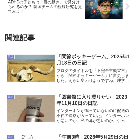
ADHDの子どもは「目の動き」で見分け
られるのか？ 韓国チームの視線研究を見
てみよう
関連記事
「関節ポッキーゲーム」2025年1
日記
月18日の日記
ブログのタイトルを「不完全主義宣言」
から「関節ポッキーゲーム」に変更しま
した。えらい変わりようですね。理学療
法士の論文の記事も書きたいなと思いリ
ハビリ要素をブログタイトルに足したい
と言ったら「関節ポッキーゲームがいい
「図書館に入り浸りたい」2023
日記
んじゃない？」と妻が提案...
年11月10日の日記
インターホンが鳴っていないのに配送の
不在の連絡が入っていた。インターホン
が悪いのか、私の耳が悪いのか。引っ越
しの見積もりで家具の打ち込みをミスっ
たのに気づいて焦っている。連絡が来た
時に伝えなければ……。どうも引っ越し
「午前3時」2026年5月29日の日
日記