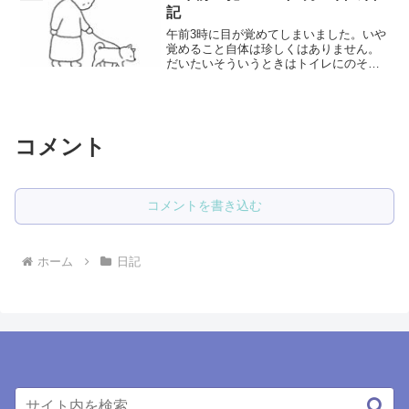
には訪問見積もりというも...
記
午前3時に目が覚めてしまいました。いや
覚めること自体は珍しくはありません。
だいたいそういうときはトイレにのその
そと行き、布団に戻ってこれば寝付けま
す。でもそうはとんやがおろさない日も
あるわけでして。身体が妙に火照ってし
まって、その割に足は冷...
コメント
コメントを書き込む
ホーム
日記