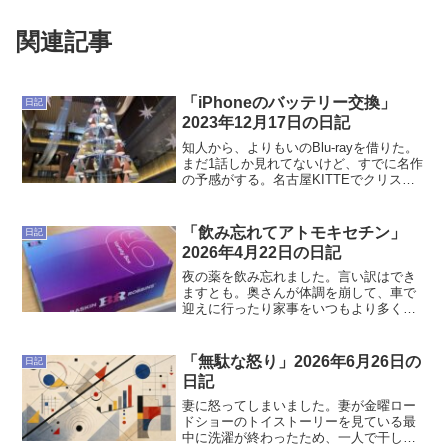
関連記事
「iPhoneのバッテリー交換」
日記
2023年12月17日の日記
知人から、よりもいのBlu-rayを借りた。
まだ1話しか見れてないけど、すでに名作
の予感がする。名古屋KITTEでクリスマ
スツリーを展示していた。撮るのを忘れ
てしまったのだけれど、KITTEの2階にあ
った「シールで夜景を作ろう」みたいな
「飲み忘れてアトモキセチン」
日記
展示...
2026年4月22日の日記
夜の薬を飲み忘れました。言い訳はでき
ますとも。奥さんが体調を崩して、車で
迎えに行ったり家事をいつもより多くや
ったりしたのだ。とはいえ飲み忘れたの
はいただけない。案の定なんか怠いし、
やることなすことに時間がかかる。頭は
「無駄な怒り」2026年6月26日の
日記
回転しているので楽しくな...
日記
妻に怒ってしまいました。妻が金曜ロー
ドショーのトイストーリーを見ている最
中に洗濯が終わったため、一人で干して