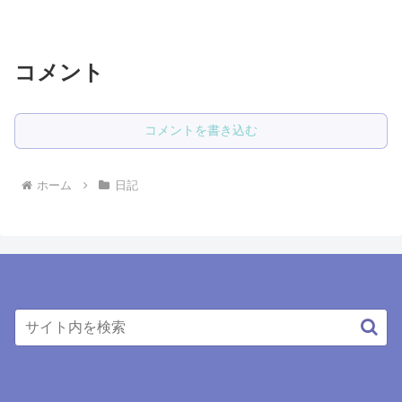
いたら妻が来ようとしたので「いい！」
と伝えました。それからすぐにCMになっ
たそうで、また妻が来ました。「なんで
そんな曇った顔してるの...
コメント
コメントを書き込む
ホーム
日記