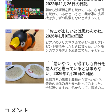
2023年11月26日の日記
朝から洗濯機を回し続けている。なぜ回
し続けているかというと、我が家の洗濯
機は少しずつ洗濯しないと止まってしま
うからだ。今住んでいるアパートは洗濯
機を外のベランダに置くタイプの部屋な
のだけれど、ベランダの地面が微妙に傾
「おこがましいとは思わんかね」
日記
いているので洗濯機が止ま...
2026年1月9日の日記
ピアノのクリスマス会で子ども達とプレ
ゼント交換をしたときに貰った、ポケモ
ンのプラモデルを組み立てた。子どもで
も間違えないように、穴の形が違ってい
て、左右で対応した場所にしか入れれな
いようになっていて凄かった。こういう
「「悪いやつ」が必ずしも自分を
日記
人達が職場の導線とか考え...
悪人だと思っているとは限らな
い」2026年7月26日の日記
揖保乃糸の黒帯を義母から貰ったので、
普通の揖保乃糸と食べ比べてみました。
全然違いますね。色からして、普通の揖
保乃糸に比べて黒帯は白いし。皿から麺
を持ち上げたときの絡まり方も、普通の
揖保乃糸はそれなりに絡まってしまいま
すが、黒帯はするっと取れ...
コメント