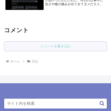
が悪かったのだけれど、昨日の仕事中に
怠さや喉の痛みが出てきてダメだろうな
という感じだった。案の定、帰ってきて
熱を測ったら38.5℃もありビックリし
た。木曜日にはExcelエキスパートの試験
があり、土日...
コメント
コメントを書き込む
ホーム
日記