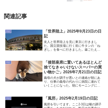
関連記事
「世界陸上」2025年9月23日の日
日記
記
友人と世界陸上を見に東京に行きまし
た。国立競技場に行く前に牛タンの「ね
ぎし」を食べに行きました。歯ごたえが
凄くて顎よわよわの僕はビックリしまし
たが、香ばしくて美味しかったです。見
に行ったのは17日の水曜日です。男子や
「後部座席に置いてあるほとんど
日記
り投げの予選とか、女子の...
捨てなきゃいけないスーパーの買
い物かご」2026年7月21日の日記
義母の犬が調子が悪いとの連絡が朝にあ
り、仕事の義母の代わりに病院に連れて
いくことになった。朝にモーニングに行
き、そのままスーパーに買い物に行き、
少し休憩をして義母宅に向かい、犬を回
収しました。そこで妻が気づきました。
「風邪」2025年2月19日の日記
日記
「買い物かご車に置きっぱ...
風邪を引いてます。ここ2-3日は喉の調子