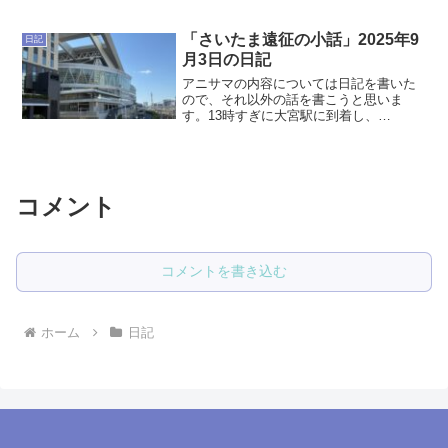
で掲載されていて珍しかった。あれだけ
のキャラクター数の漫画をずっと週刊で
描き続けていることの方が異常なのだけ
「さいたま遠征の小話」2025年9
日記
れど。オモコロチャンネル...
月3日の日記
アニサマの内容については日記を書いた
ので、それ以外の話を書こうと思いま
す。13時すぎに大宮駅に到着し、
DOUTORでご飯を食べました。大豆ミー
トのハンバーガーだったと思いますが、
あんまり美味しくなかったのと、食べに
くかったです。ドリンクはマ...
コメント
コメントを書き込む
ホーム
日記