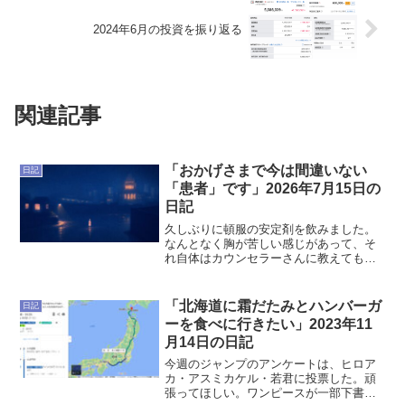
2024年6月の投資を振り返る
関連記事
「おかげさまで今は間違いない
日記
「患者」です」2026年7月15日の
日記
久しぶりに頓服の安定剤を飲みました。
なんとなく胸が苦しい感じがあって、そ
れ自体はカウンセラーさんに教えてもら
った背中側の筋肉を動かす方法をストレ
ッチポール上でやっていたら落ち着いた
のだけれど、その後もなんとなく「沈
「北海道に霜だたみとハンバーガ
日記
み」を感じたので、昼寝の前...
ーを食べに行きたい」2023年11
月14日の日記
今週のジャンプのアンケートは、ヒロア
カ・アスミカケル・若君に投票した。頑
張ってほしい。ワンピースが一部下書き