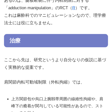
あるのは、腱板断裂に伴う内転制限に対する
「adduction manipulation」のRCT（
R
）です。
これは麻酔科でのマニピュレーションなので、理学療
法士には役に立ちません。
治療
ここから先は、研究というより自分なりの仮説に基づ
く実務的な提案です。
肩関節内転可動域制限（外転拘縮）では、
上方関節包や烏口上腕靱帯周囲の線維性拘縮や、肩
峰下の癒着が関与している可能性があるので、スト