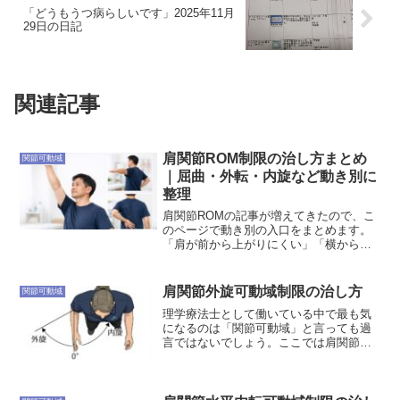
「どうもうつ病らしいです」2025年11月
29日の日記
関連記事
肩関節ROM制限の治し方まとめ
関節可動域
｜屈曲・外転・内旋など動き別に
整理
肩関節ROMの記事が増えてきたので、こ
のページで動き別の入口をまとめます。
「肩が前から上がりにくい」「横から上
がりにくい」「背中に手が回らない」と
いった困りごとから、どの記事を先に読
めばよいか分かるように整理しました。
肩関節外旋可動域制限の治し方
関節可動域
各ページでは、関節可動...
理学療法士として働いている中で最も気
になるのは「関節可動域」と言っても過
言ではないでしょう。ここでは肩関節外
旋ROM制限に対しての評価から治療まで
をまとめようと思います。肩関節外旋の
関節可動域基本軸：肘を通る前額面への
垂直線移動軸：尺骨参考...