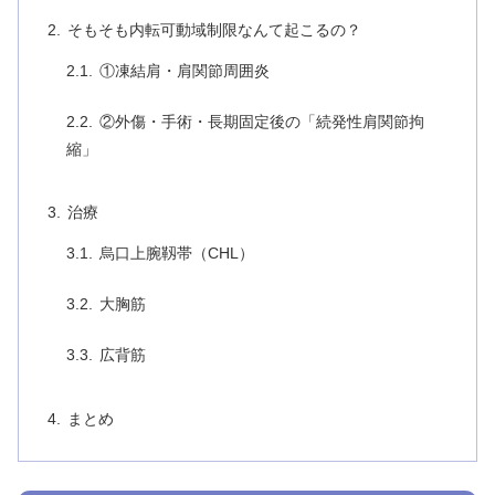
そもそも内転可動域制限なんて起こるの？
①凍結肩・肩関節周囲炎
②外傷・手術・長期固定後の「続発性肩関節拘
縮」
治療
烏口上腕靱帯（CHL）
大胸筋
広背筋
まとめ