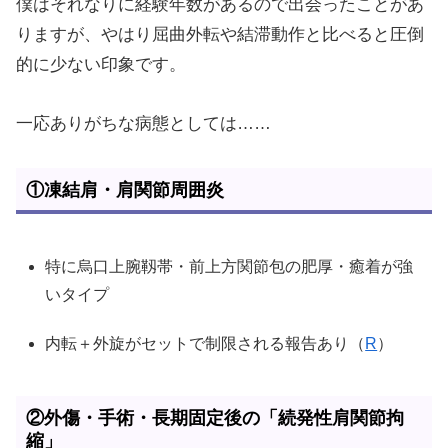
僕はそれなりに経験年数があるので出会ったことがあ
りますが、やはり屈曲外転や結滞動作と比べると圧倒
的に少ない印象です。
一応ありがちな病態としては……
①凍結肩・肩関節周囲炎
特に烏口上腕靱帯・前上方関節包の肥厚・癒着が強
いタイプ
内転＋外旋がセットで制限される報告あり（
R
）
②外傷・手術・長期固定後の「続発性肩関節拘
縮」