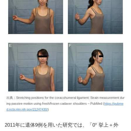
出典：Stretching positions for the coracohumeral ligament: Strain measurement dur
ing passive motion using fresh/frozen cadaver shoulders – PubMed (
https://pubme
d.ncbi.nlm.nih.gov/21247430/
)
2011年に遺体9例を用いた研究では、「0° 挙上＋外