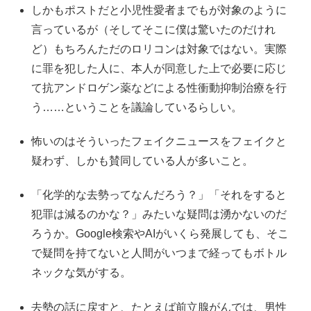
しかもポストだと小児性愛者までもが対象のように
言っているが（そしてそこに僕は驚いたのだけれ
ど）もちろんただのロリコンは対象ではない。実際
に罪を犯した人に、本人が同意した上で必要に応じ
て抗アンドロゲン薬などによる性衝動抑制治療を行
う……ということを議論しているらしい。
怖いのはそういったフェイクニュースをフェイクと
疑わず、しかも賛同している人が多いこと。
「化学的な去勢ってなんだろう？」「それをすると
犯罪は減るのかな？」みたいな疑問は湧かないのだ
ろうか。Google検索やAIがいくら発展しても、そこ
で疑問を持てないと人間がいつまで経ってもボトル
ネックな気がする。
去勢の話に戻すと、たとえば前立腺がんでは、男性