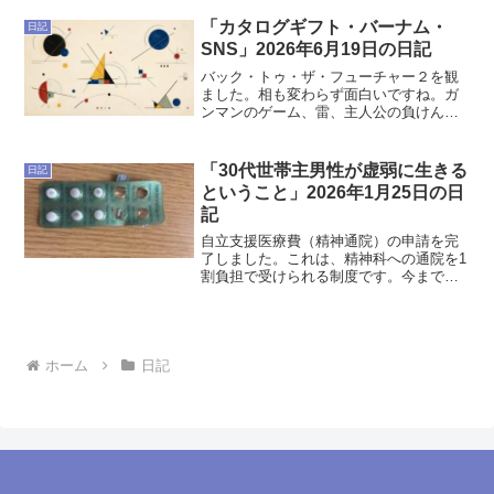
ろいろあって下山するころにはもっとド
ラゴンになっているんだろうか？それと
「カタログギフト・バーナム・
日記
もドラゴンの力をコントロ...
SNS」2026年6月19日の日記
バック・トゥ・ザ・フューチャー２を観
ました。相も変わらず面白いですね。ガ
ンマンのゲーム、雷、主人公の負けん気
の強さなど、様々なものが次のためのフ
リになっていて、無駄なところが一つも
なくてすごいなと思います。今日は３を
「30代世帯主男性が虚弱に生きる
日記
観たい。一体ドクとマーテ...
ということ」2026年1月25日の日
記
自立支援医療費（精神通院）の申請を完
了しました。これは、精神科への通院を1
割負担で受けられる制度です。今までも
存在は知っていたのだけれど、「まぁ3割
が1割になるだけだし、大差ないか」とサ
ボっていた。ところが申請していざ使っ
てみたら、1割どこ...
ホーム
日記