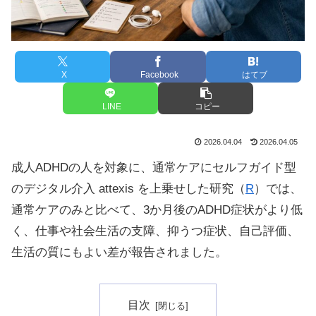
X
Facebook
はてブ
LINE
コピー
2026.04.04
2026.04.05
成人ADHDの人を対象に、通常ケアにセルフガイド型
のデジタル介入 attexis を上乗せした研究（
R
）では、
通常ケアのみと比べて、3か月後のADHD症状がより低
く、仕事や社会生活の支障、抑うつ症状、自己評価、
生活の質にもよい差が報告されました。
目次