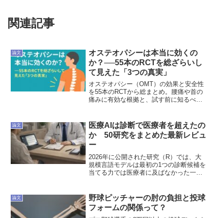
関連記事
オステオパシーは本当に効くの
論文
か？──55本のRCTを総ざらいし
て見えた「3つの真実」
オステオパシー（OMT）の効果と安全性
を55本のRCTから総まとめ。腰痛や首の
痛みに有効な根拠と、試す前に知るべき
ポイントを解説。
医療AIは診断で医療者を超えたの
論文
か 50研究をまとめた最新レビュ
ー
2026年に公開された研究（R）では、大
規模言語モデルは最初の1つの診断候補を
当てる力では医療者に及ばなかった一
方、候補を広く挙げる場面では差が小さ
くなり、AIを使った医療者の診断精度は
医療者単独より上がる傾向が示されまし
野球ピッチャーの肘の負担と投球
論文
た。研究の方法これ...
フォームの関係って？